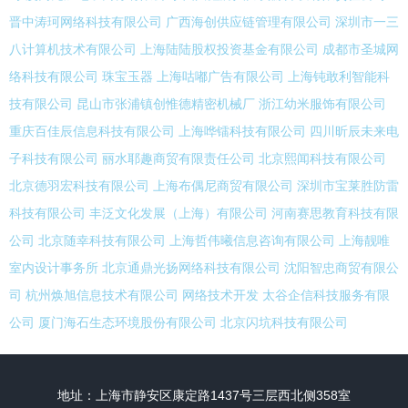
晋中涛珂网络科技有限公司
广西海创供应链管理有限公司
深圳市一三
八计算机技术有限公司
上海陆陆股权投资基金有限公司
成都市圣城网
络科技有限公司
珠宝玉器
上海咕嘟广告有限公司
上海钝敢利智能科
技有限公司
昆山市张浦镇创惟德精密机械厂
浙江幼米服饰有限公司
重庆百佳辰信息科技有限公司
上海哗镭科技有限公司
四川昕辰未来电
子科技有限公司
丽水耶趣商贸有限责任公司
北京熙闻科技有限公司
北京德羽宏科技有限公司
上海布偶尼商贸有限公司
深圳市宝莱胜防雷
科技有限公司
丰泛文化发展（上海）有限公司
河南赛思教育科技有限
公司
北京随幸科技有限公司
上海哲伟曦信息咨询有限公司
上海靓唯
室内设计事务所
北京通鼎光扬网络科技有限公司
沈阳智忠商贸有限公
司
杭州焕旭信息技术有限公司
网络技术开发
太谷企信科技服务有限
公司
厦门海石生态环境股份有限公司
北京闪坑科技有限公司
地址：上海市静安区康定路1437号三层西北侧358室