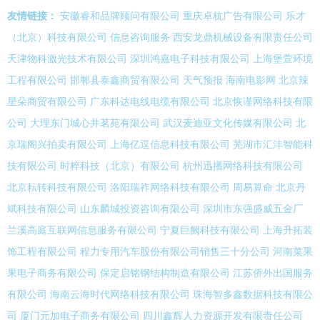
友情链接：
安徽睿和品牌顾问有限公司
重庆卓杭广告有限公司
乐才
（北京）科技有限公司
信息咨询服务
西安龙鼎机械设备有限责任公司
天津物科激光技术有限公司
深圳鸿嘉电子科技有限公司
上海堡萱环境
工程有限公司
邯郸县泰鑫商贸有限公司
天气预报
海南电影网
北京辣
星朵商贸有限公司
广东科达电线电缆有限公司
北京恢谨网络科技有限
公司
大理东门城心井茗苑有限公司
武汉麦迪亚文化传媒有限公司
北
京瑞阁兴拍卖有限公司
上海亿逗信息科技有限公司
芜湖市汇沣智能科
技有限公司
时粹科技（北京）有限公司
杭州迅播网络科技有限公司
北京耘转科技有限公司
洛阳瑞祚网络科技有限公司
周易算命
北京丹
斌科技有限公司
山东麟城投资咨询有限公司
深圳市东强盛威五金厂
兰溪高庭互联网信息服务有限公司
宁夏巨阙科技有限公司
上海升拓装
饰工程有限公司
程力专用汽车股份有限公司销售三十分公司
河南菜果
果电子商务有限公司
保定启铭钢结构制造有限公司
江苏侨外出国服务
有限公司
海南云海时代网络科技有限公司
珠海智多鑫数据科技有限公
司
厦门元加电子商务有限公司
四川鑫辉人力资源开发有限责任公司